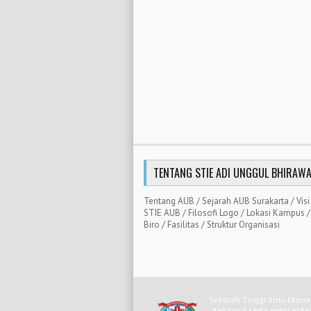
TENTANG STIE ADI UNGGUL BHIRAW
Tentang AUB
/
Sejarah AUB Surakarta
/
Visi
STIE AUB
/
Filosofi Logo
/
Lokasi Kampus
Biro
/
Fasilitas
/
Struktur Organisasi
Sekolah Tinggi Ilmu Ekono
dan turut serta mencerda