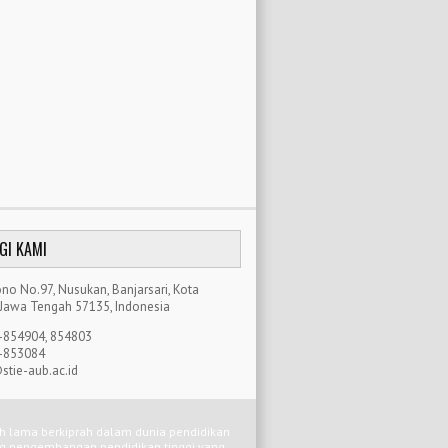
GI KAMI
rtono No.97, Nusukan, Banjarsari, Kota
 Jawa Tengah 57135, Indonesia
-854904, 854803
-853084
tie-aub.ac.id
ah lama berkiprah dalam dunia pendidikan
ng pengembangan pendidikan tinggi yang