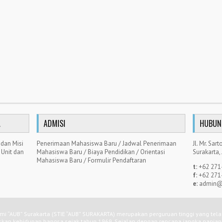
A
ADMISI
HUBUN
 dan Misi
Penerimaan Mahasiswa Baru
/
Jadwal Penerimaan
Jl. Mr. Sa
/
Unit dan
Mahasiswa Baru
/
Biaya Pendidikan
/
Orientasi
Surakarta,
Mahasiswa Baru
/
Formulir Pendaftaran
t:
+62 271
f:
+62 271
e:
admin@s
mi “AUB” Surakarta (STIE “AUB” SURAKARTA) merupakan perguruan tinggi yang tel
skan kehidupan bangsa sejak tahun 1969. Sejalan dengan rencana jangka panja