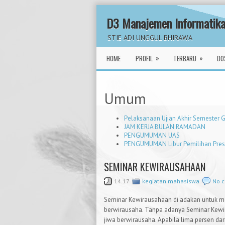
D3 Manajemen Informatik
STIE ADI UNGGUL BHIRAWA
»
»
HOME
PROFIL
TERBARU
DO
Umum
Pelaksanaan Ujian Akhir Semester
JAM KERJA BULAN RAMADAN
PENGUMUMAN UAS
PENGUMUMAN Libur Pemilihan Presi
SEMINAR KEWIRAUSAHAAN
14.17
kegiatan mahasiswa
No 
Seminar Kewirausahaan di adakan untuk
berwirausaha. Tanpa adanya Seminar Kewira
jiwa berwirausaha. Apabila lima persen dar