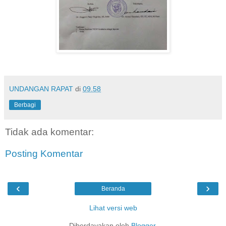
UNDANGAN RAPAT
di
09.58
Berbagi
Tidak ada komentar:
Posting Komentar
‹
›
Beranda
Lihat versi web
Diberdayakan oleh
Blogger
.